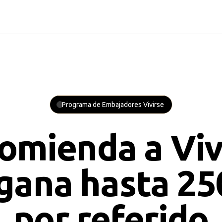
Programa de Embajadores Vivirse
omienda a Viv
 gana hasta
25
por referido