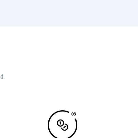
d.
03